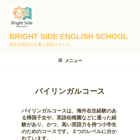
コ
ン
テ
ン
ツ
BRIGHT SIDE ENGLISH SCHOOL
へ
総合的英語力を養う英語スクール
ス
キ
メニュー
ッ
プ
バイリンガルコース
バイリンガルコースは、海外在住経験のあ
る帰国子女や、英語幼稚園などに通った経
験があり、かつ、高い英語力を持つ小学生
のためのコースです。３つのレベルに分か
れています。